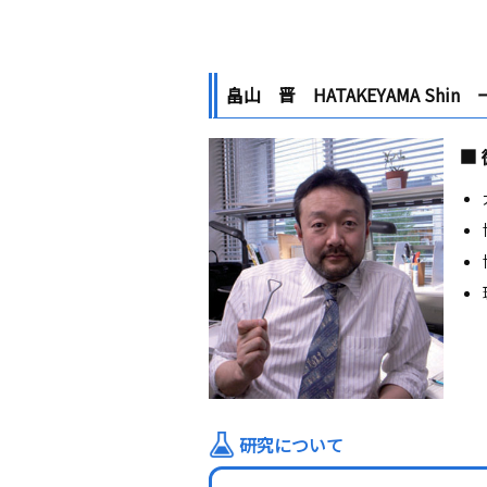
畠山 晋 HATAKEYAMA Shin 
■
研究について