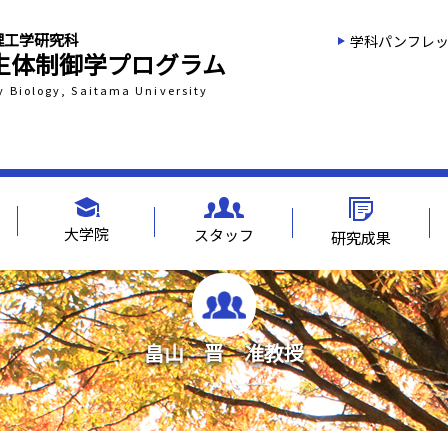
院理工学研究科
学科パンフレ
 生体制御学プログラム
y Biology, Saitama University
大学院
スタッフ
研究成果
畠山 晋 准教授