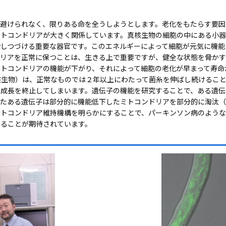
避けられなく、限りある命を全うしようとします。老化をもたらす要因
ミトコンドリアが大きく関係しています。真核生物の細胞の中にある小
給しつづける重要な器官です。このエネルギーによって細胞が元気に機能
ドリアを正常に保つことは、生きる上で重要ですが、健全な状態を脅かす
トコンドリアの機能が下がり、それによって細胞の老化が早まって寿命
核生物）は、正常なものでは２年以上にわたって菌糸を伸ばし続けるこ
糸成長を終止してしまいます。遺伝子の機能を研究することで、ある遺伝
またある遺伝子は部分的に機能低下したミトコンドリアを部分的に淘汰
ミトコンドリア維持機構を明らかにすることで、パーキンソン病のよう
えることが期待されています。