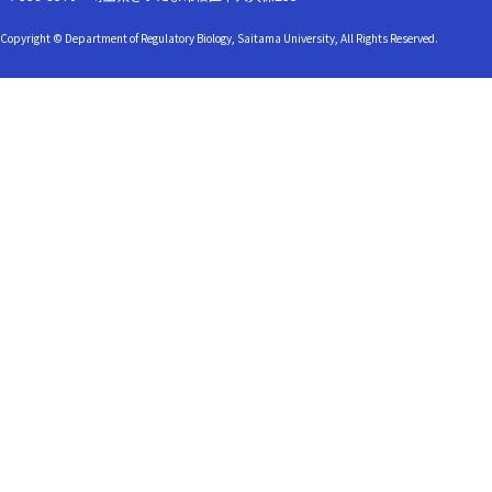
Copyright © Department of Regulatory Biology, Saitama University, All Rights Reserved.