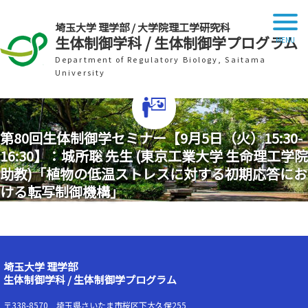
埼玉大学 理学部 / 大学院理工学研究科
生体制御学科 / 生体制御学プログラム
Department of Regulatory Biology, Saitama
University
第80回生体制御学セミナー【9月5日（火）15:30-
16:30】：城所聡 先生 (東京工業大学 生命理工学院
助教)「植物の低温ストレスに対する初期応答にお
ける転写制御機構」
埼玉大学 理学部
生体制御学科 / 生体制御学プログラム
〒338-8570 埼玉県さいたま市桜区下大久保255